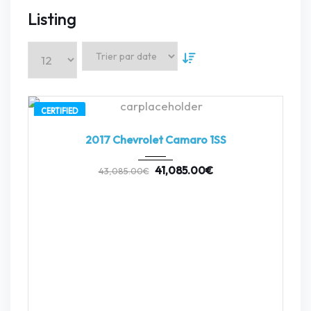
Listing
CERTIFIED
2017
Z0481
3
2017 Chevrolet Camaro 1SS
41,085.00
€
43,085.00
€