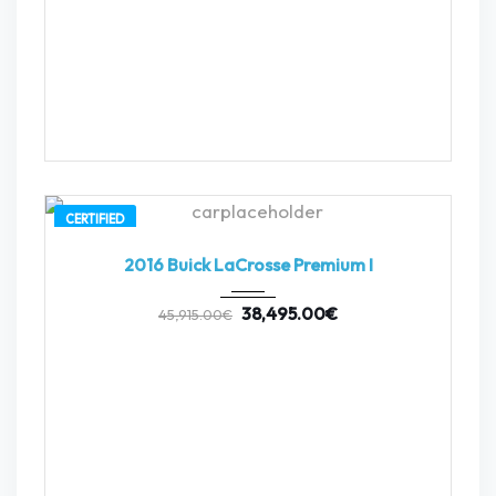
CERTIFIED
2016
Autom...
3
2016 Buick LaCrosse Premium I
38,495.00
€
45,915.00
€