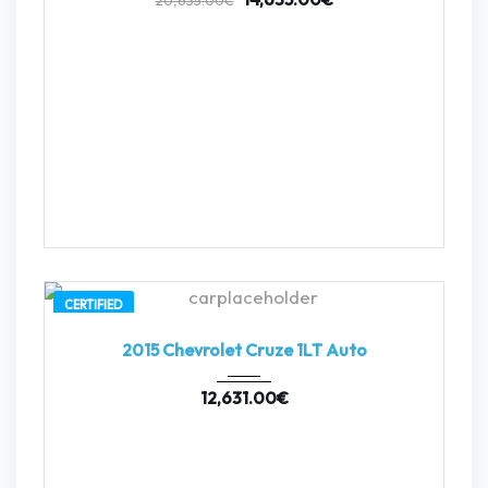
20,635.00
€
CERTIFIED
2015
Autom...
20662
2015 Chevrolet Cruze 1LT Auto
12,631.00
€