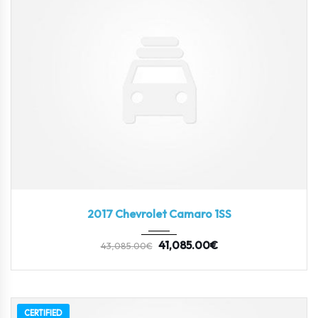
2017
Z0481
3
2017 Chevrolet Camaro 1SS
41,085.00
€
43,085.00
€
CERTIFIED