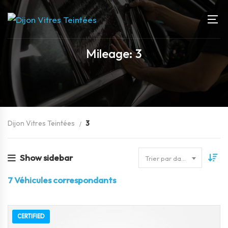
Mileage: 3
Dijon Vitres Teintées
3
Show sidebar
Trier par date
7
Véhicules correspondants
CERTIFIED