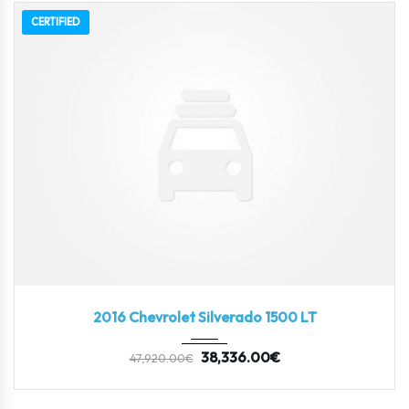
CERTIFIED
2016
Autom...
3
2016 Chevrolet Silverado 1500 LT
38,336.00
€
47,920.00
€