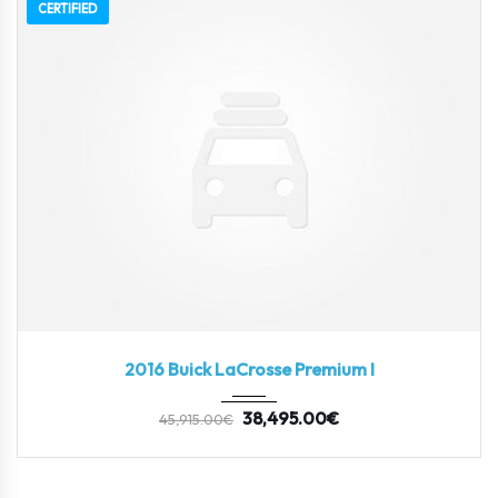
CERTIFIED
2016
Autom...
3
2016 Buick LaCrosse Premium I
38,495.00
€
45,915.00
€