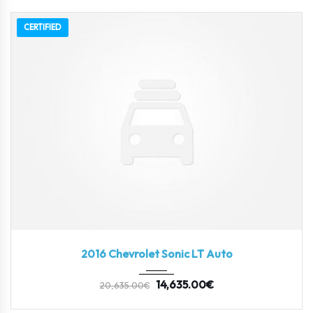
CERTIFIED
2016
Autom...
3
2016 Chevrolet Sonic LT Auto
14,635.00
€
20,635.00
€