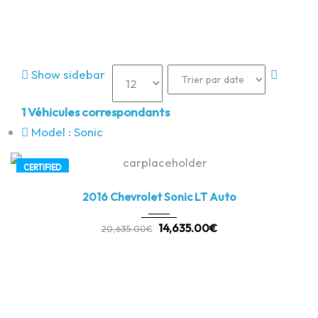
Dijon Vitres Teintées
Sonic
Show sidebar
1
Véhicules correspondants
Model :
Sonic
CERTIFIED
2016
Autom...
3
2016 Chevrolet Sonic LT Auto
14,635.00
€
20,635.00
€