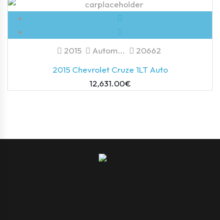
2015
Autom...
20662
2015 Chevrolet Cruze 1LT Auto
12,631.00
€